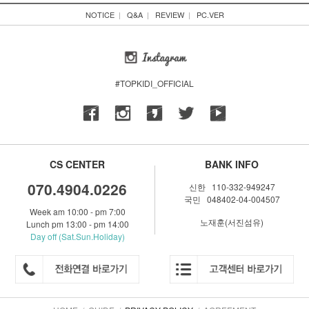
NOTICE
|
Q&A
|
REVIEW
|
PC.VER
#TOPKIDI_OFFICIAL
CS CENTER
BANK INFO
070.4904.0226
신한 110-332-949247
국민 048402-04-004507
Week am 10:00 - pm 7:00
노재훈(서진섬유)
Lunch pm 13:00 - pm 14:00
Day off (Sat.Sun.Holiday)