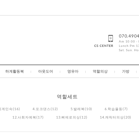
070.490
Am 10:00 -
Lunch Pm 13
Sat. Sun. Ho
하계활동복
아웃도어
영유아
역할의상
가방
역할세트
세계민속(16)
4.포크댄스(12)
5.발레복(10)
6.학습율동(7)
12.사회자예복(17)
13.삐에로의상(12)
14.캐릭터의상(20)