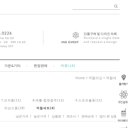
4.0226
단품구매 및 디자인 의뢰
Purchase a single item
 Pm 06:00
and request a design
 : 00 - PM 14:00
liday Off
가운&기타
한정판매
커뮤니티
>
>
Home
역할의상
역할세트
7.모자춤(11)
8.캐롤·합창합주(12)
9.스포츠율동(11)
의상소품(28)
역할세트(4)
I
I
I
I
I
낮은가격
높은가격
상품명
제조사
판매순위
많이 본 상품