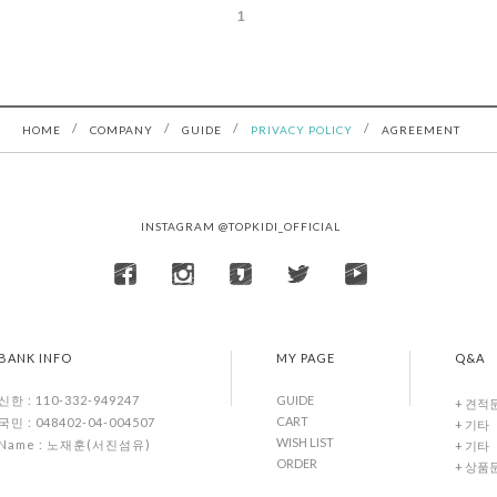
1
/
/
/
/
HOME
COMPANY
GUIDE
PRIVACY POLICY
AGREEMENT
INSTAGRAM @TOPKIDI_OFFICIAL
BANK INFO
MY PAGE
Q&A
GUIDE
신한 : 110-332-949247
+ 견적
CART
국민 : 048402-04-004507
+ 기타
WISH LIST
Name : 노재훈(서진섬유)
+ 기타
ORDER
+ 상품