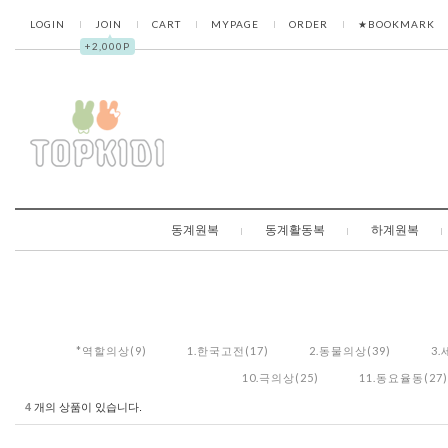
LOGIN
JOIN
CART
MYPAGE
ORDER
★BOOKMARK
▲
+2,000P
동계원복
동계활동복
하계원복
*역할의상(9)
1.한국고전(17)
2.동물의상(39)
3.
10.극의상(25)
11.동요율동(27)
4
개의 상품이 있습니다.