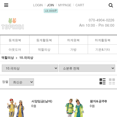
LOGIN
JOIN
MYPAGE
CART
▲
+2,000P
070-4904-0226
Am 10:00 - Pm 06:00
동계원복
동계활동복
하계원복
하계활동복
아웃도어
역할의상
가방
기운&기타
역할의상
10.극의상
정렬
서양임금(남여)
왕자&공주B
0원
0원