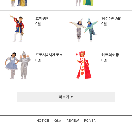
로마병정
허수아비AB
0원
0원
도로시&시계로봇
하트의여왕
0원
0원
더보기 ▼
NOTICE
|
Q&A
|
REVIEW
|
PC.VER