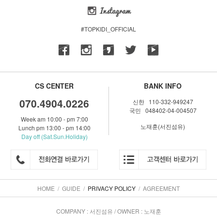
#TOPKIDI_OFFICIAL
CS CENTER
BANK INFO
070.4904.0226
신한 110-332-949247
국민 048402-04-004507
Week am 10:00 - pm 7:00
노재훈(서진섬유)
Lunch pm 13:00 - pm 14:00
Day off (Sat.Sun.Holiday)
HOME
/
GUIDE
/
PRIVACY POLICY
/
AGREEMENT
COMPANY : 서진섬유 / OWNER : 노재훈