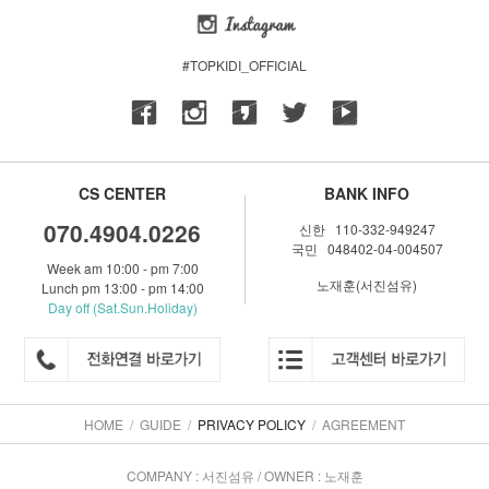
#TOPKIDI_OFFICIAL
CS CENTER
BANK INFO
070.4904.0226
신한 110-332-949247
국민 048402-04-004507
Week am 10:00 - pm 7:00
노재훈(서진섬유)
Lunch pm 13:00 - pm 14:00
Day off (Sat.Sun.Holiday)
HOME
/
GUIDE
/
PRIVACY POLICY
/
AGREEMENT
COMPANY : 서진섬유 / OWNER : 노재훈