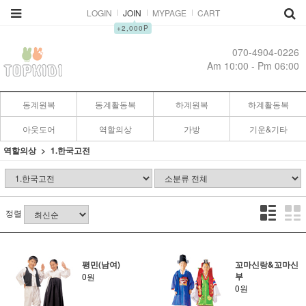
LOGIN
JOIN
MYPAGE
CART
▲
+2,000P
070-4904-0226
Am 10:00 - Pm 06:00
동계원복
동계활동복
하계원복
하계활동복
아웃도어
역할의상
가방
기운&기타
역할의상
1.한국고전
정렬
평민(남여)
꼬마신랑&꼬마신
부
0원
0원