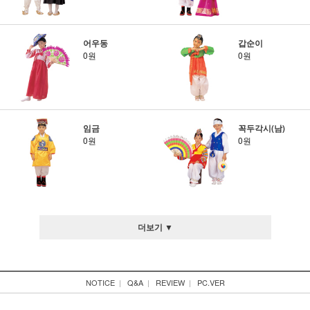
어우동
갑순이
0원
0원
임금
꼭두각시(남)
0원
0원
더보기 ▼
NOTICE
|
Q&A
|
REVIEW
|
PC.VER