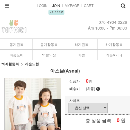
LOGIN
JOIN
MYPAGE
CART
▲
+2,000P
070-4904-0226
Am 10:00 - Pm 06:00
동계원복
동계활동복
하계원복
하계활동복
아웃도어
역할의상
가방
기운&기타
하계활동복
라운드형
아스날(Asnal)
0
상품가
원
배송비
(차등)
사이즈
0
원
총 상품 금액