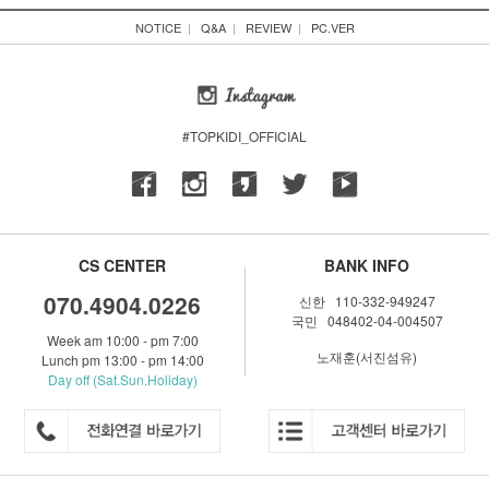
NOTICE
|
Q&A
|
REVIEW
|
PC.VER
#TOPKIDI_OFFICIAL
CS CENTER
BANK INFO
070.4904.0226
신한 110-332-949247
국민 048402-04-004507
Week am 10:00 - pm 7:00
노재훈(서진섬유)
Lunch pm 13:00 - pm 14:00
Day off (Sat.Sun.Holiday)