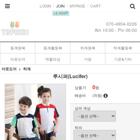
LOGIN
JOIN
MYPAGE
CART
▲
+2,000P
070-4904-0226
Am 10:00 - Pm 06:00
동계원복
동계활동복
하계원복
하계활동복
아웃도어
역할의상
가방
기운&기타
아웃도어
하계
루시퍼(Lucifer)
0
상품가
원
배송비
(차등)
상의 색상
하의