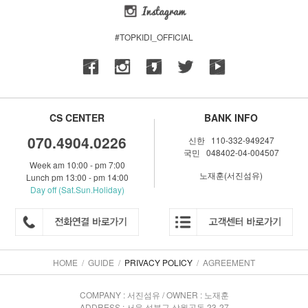
#TOPKIDI_OFFICIAL
CS CENTER
BANK INFO
070.4904.0226
신한 110-332-949247
국민 048402-04-004507
Week am 10:00 - pm 7:00
노재훈(서진섬유)
Lunch pm 13:00 - pm 14:00
Day off (Sat.Sun.Holiday)
HOME
/
GUIDE
/
PRIVACY POLICY
/
AGREEMENT
COMPANY : 서진섬유 / OWNER : 노재훈
ADDRESS : 서울 성북구 상월곡동 23-27