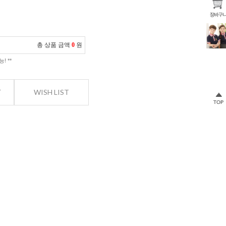
총 상품 금액
0
원
! **
T
WISH LIST