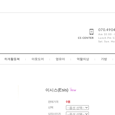
070.490
Am 10:00 -
Lunch Pm 13
Sat. Sun. Ho
하계활동복
아웃도어
영유아
역할의상
가방
이시스(Esis)
판매가격
0원
선택
상의사이즈