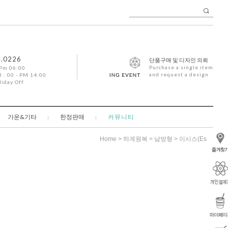
4.0226
단품구매 및 디자인 의뢰
Purchase a single item
 Pm 06:00
and request a design
 : 00 - PM 14:00
liday Off
가운&기타
한정판매
커뮤니티
>
>
> 이시스(Esis)
Home
하계원복
남방형