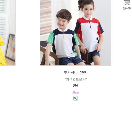
루시퍼(Lucifer)
*가격별도문의*
0원