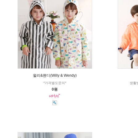
윌리&웬디(Willy & Wendy)
*가격별도문의*
생활
0원