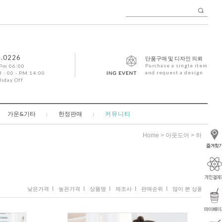
4.0226
단품구매 및 디자인 의뢰
Purchase a single item
 Pm 06:00
and request a design
 : 00 - PM 14:00
liday Off
가운&기타
한정판매
커뮤니티
>
>
Home
아웃도어
하계
I
I
I
I
I
낮은가격
높은가격
상품명
제조사
판매순위
많이 본 상품