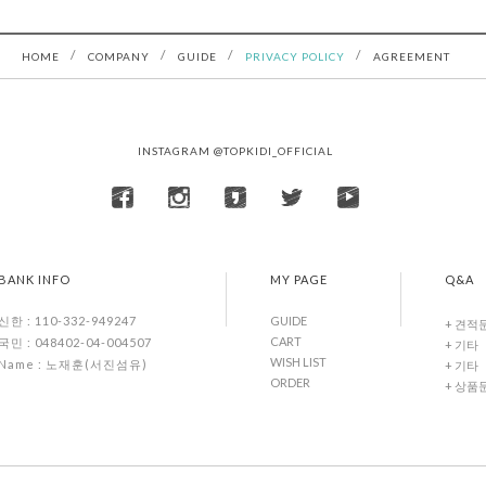
/
/
/
/
HOME
COMPANY
GUIDE
PRIVACY POLICY
AGREEMENT
INSTAGRAM @TOPKIDI_OFFICIAL
BANK INFO
MY PAGE
Q&A
GUIDE
신한 : 110-332-949247
+ 견적
CART
국민 : 048402-04-004507
+ 기타
WISH LIST
Name : 노재훈(서진섬유)
+ 기타
ORDER
+ 상품