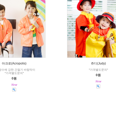
아크로(Acropolis)
쥬디(Judy)
방수에 강한 간절기 바람막이
*가격별도문의*
*가격별도문의*
0원
0원