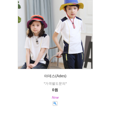
아데스(Ades)
*가격별도문의*
0원